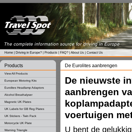
Home
|
Driving in Europe?
|
Products
|
FAQ?
|
About Us
|
Contact Us
Products
De Eurolites aanbrengen
View All Products
De nieuwste in
European Motoring Kits
Eurolites Headlamp Adaptors
aanbrengen va
Alcohol Breathalyser
koplampadapt
Magnetic UK Plates
UK Labels for GB Reg Plates
voertuigen met
UK Stickers - Twin Pack
Motorcycle UK Plate
U bent de gelukki
Warning Triangle