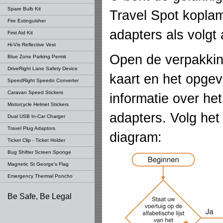
Spare Bulb Kit
Travel Spot kopla
Fire Extinguisher
adapters als volgt 
First Aid Kit
Hi-Vis Reflective Vest
Open de verpakkin
Blue Zone Parking Permit
DriveRight Lane Safety Device
kaart en het opge
SpeedRight Speedo Converter
Caravan Speed Stickers
informatie over he
Motorcycle Helmet Stickers
adapters. Volg he
Dual USB In-Car Charger
Travel Plug Adaptors
diagram:
Ticket Clip - Ticket Holder
Bug Shifter Screen Sponge
Magnetic St George's Flag
Emergency Thermal Poncho
Be Safe, Be Legal