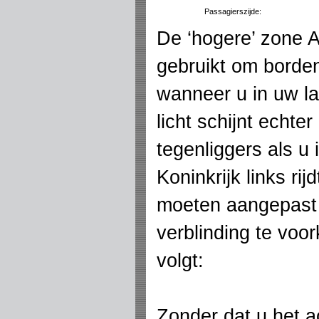
Passagierszijde:
De ‘hogere’ zone A
gebruikt om borden
wanneer u in uw lan
licht schijnt echte
tegenliggers als u 
Koninkrijk links ri
moeten aangepast
verblinding te voo
volgt:
Zonder dat u het ac