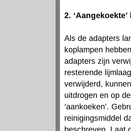
2. ‘Aangekoekte’ 
Als de adapters lan
koplampen hebben 
adapters zijn verw
resterende lijmlaag
verwijderd, kunnen 
uitdrogen en op d
‘aankoeken’. Gebru
reinigingsmiddel da
beschreven. Laat d