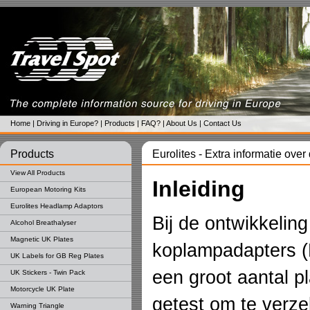
Home
|
Driving in Europe?
|
Products
|
FAQ?
|
About Us
|
Contact Us
Products
Eurolites - Extra informatie over
View All Products
Inleiding
European Motoring Kits
Eurolites Headlamp Adaptors
Bij de ontwikkelin
Alcohol Breathalyser
Magnetic UK Plates
koplampadapters (
UK Labels for GB Reg Plates
een groot aantal p
UK Stickers - Twin Pack
Motorcycle UK Plate
getest om te verze
Warning Triangle