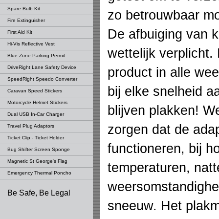
Spare Bulb Kit
zo betrouwbaar mog
Fire Extinguisher
De afbuiging van k
First Aid Kit
Hi-Vis Reflective Vest
wettelijk verplicht
Blue Zone Parking Permit
DriveRight Lane Safety Device
product in alle w
SpeedRight Speedo Converter
bij elke snelheid 
Caravan Speed Stickers
Motorcycle Helmet Stickers
blijven plakken! 
Dual USB In-Car Charger
zorgen dat de ada
Travel Plug Adaptors
Ticket Clip - Ticket Holder
functioneren, bij h
Bug Shifter Screen Sponge
Magnetic St George's Flag
temperaturen, natt
Emergency Thermal Poncho
weersomstandighede
Be Safe, Be Legal
sneeuw. Het plakm